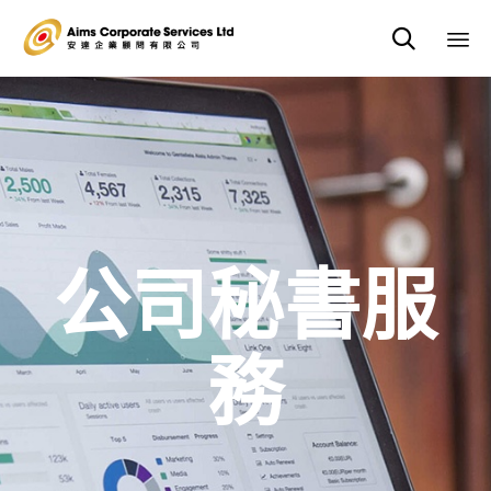

Sk
to
co
公司秘書服
務