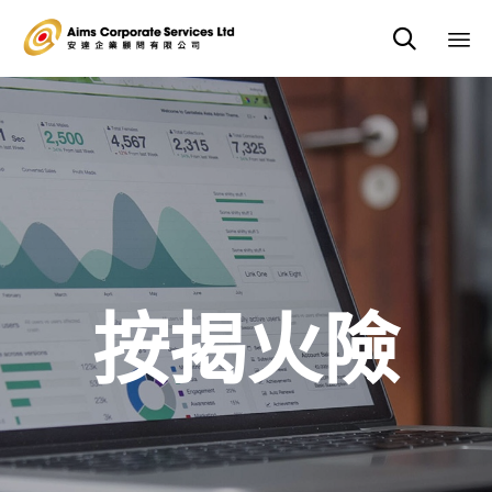

Sk
to
co
按揭火險