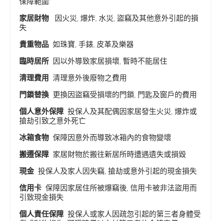
保障範圍:
家居財物
因火災, 爆炸, 水災, 盜竊及其他意外引起的損
失
貴重物品
如珠寶, 手錶, 皮革及樂器
臨時居所
因以外導致家居損壞, 暫時不能居住
清理費用
清理意外後廢物之費用
門鎖替換
更換因盜竊受損壞的門鎖, 門匙及窗戶的費用
個人意外保障
投保人及其配偶因家居發生火災, 爆炸或
搶劫引致之意外死亡
冰箱食物
保障因意外而導致冰箱內的食物變壞
搬遷保障
家居財物於搬往新居所時遭遇遺失或損毀
現金
投保人及家人因失竊, 搶劫或意外引起的現金損失
信用卡
保障因家居住所被爆竊後, 信用卡被非法盜用而
引致現金損失
個人責任保障
投保人或家人因疏忽引起的第三者身體受